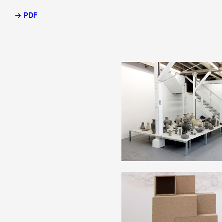
→ PDF
Partenaires
Crédits
Actions
Documentation
Visites d'ateliers
Production vidéo