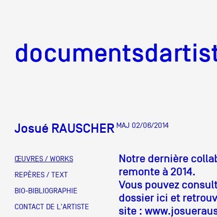
documentsd
documentsdartis
Josué RAUSCHER
MAJ 02/06/2014
Documents d'artis
Notre dernière coll
ŒUVRES / WORKS
remonte à 2014.
Mission
REPÈRES / TEXT
Vous pouvez consulte
BIO-BIBLIOGRAPHIE
dossier ici et retrouv
Équipe
CONTACT DE L'ARTISTE
site :
www.josueraus