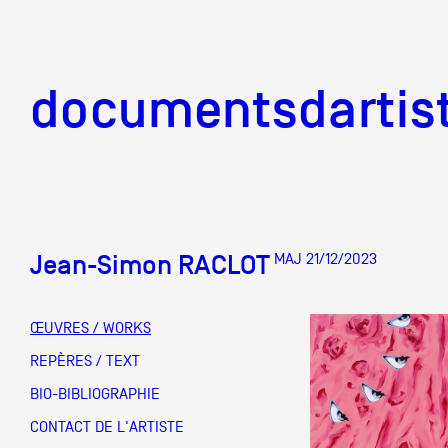
documentsd
documentsdartis
Jean-Simon RACLOT
MAJ 21/12/2023
Documents d'artis
ŒUVRES / WORKS
Mission
REPÈRES / TEXT
BIO-BIBLIOGRAPHIE
Équipe
CONTACT DE L'ARTISTE