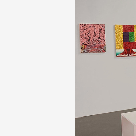
Artistes
De A à Z
Année par année
Collection vidéos
Candidater
Contact