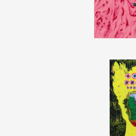
Partenaires
Crédits
Actions
Documentation
Visites d'ateliers
Production vidéo