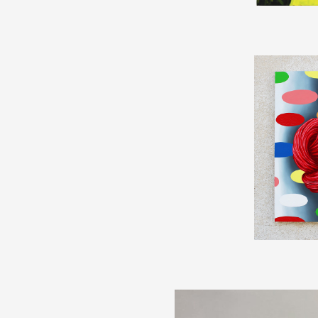
Formation
Événements
1% œuvres dans l
Réseau documents 