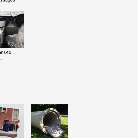
aysages
ns-toi,
…