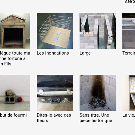
LANG
 lègue toute ma
Les inondations
Large
Terrai
nne fortune à
n Fils
 but de fourmi
Dites-le avec des
Sans titre. Une
La vie
fleurs
pièce historique