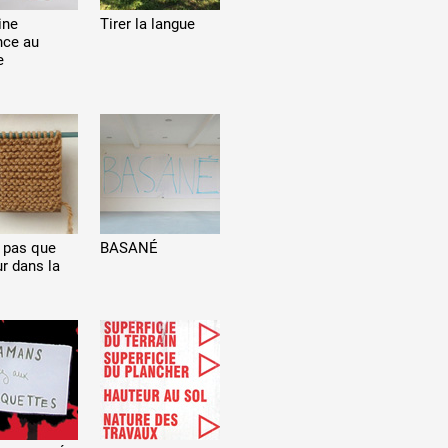
ine
Tirer la langue
nce au
e
 a pas que
BASANÉ
r dans la