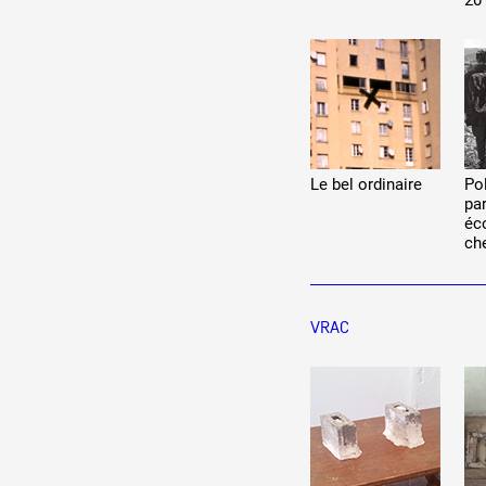
20
Le bel ordinaire
Po
pa
éc
ch
VRAC