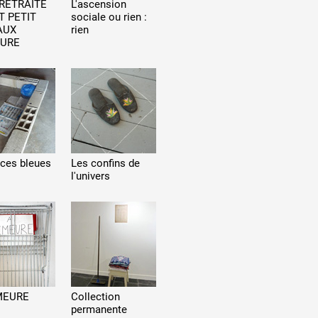
RETRAITÉ
L'ascension
T PETIT
sociale ou rien :
AUX
rien
TURE
ces bleues
Les confins de
l'univers
MEURE
Collection
permanente