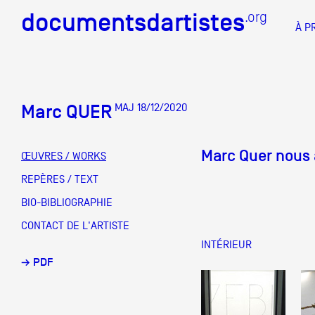
documentsdartistes
documentsdartistes
.org
.org
À P
Documents d'artistes PAC
Docume
Marc QUER
MAJ 18/12/2020
Mission
Équipe
Marc Quer nous 
ŒUVRES / WORKS
Partenaires
REPÈRES / TEXT
DOCUMENTS D'ARTISTES PACA
DE A à
BIO-BIBLIOGRAPHIE
Crédits
CONTACT DE L'ARTISTE
Actions
INTÉRIEUR
→ PDF
Documentation
Visites d'ateliers