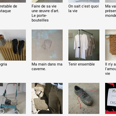
retable de
Faire de sa vie
On sait c'est quoi
Ma va
Estaque
une œuvre d'art.
la vie
prése
Le porte-
mond
bouteilles
egria
Ma main dans ma
Tenir ensemble
Il n'y
caverne.
l'amou
vie