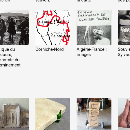
13 Off
veuve Z
la carte
des p
lique du
Corniche-Nord
Algérie-France :
Souvie
rcours,
images
Sylvie
onomie du
eminement