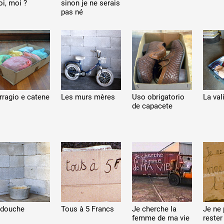
oi, moi ?
sinon je ne serais
pas né
rragio e catene
Les murs mères
Uso obrigatorio
La val
de capacete
 douche
Tous à 5 Francs
Je cherche la
Je ne 
femme de ma vie
rester