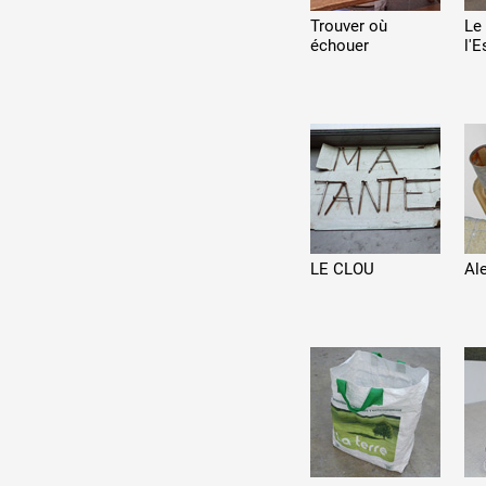
Trouver où
Le 
échouer
l'
LE CLOU
Al