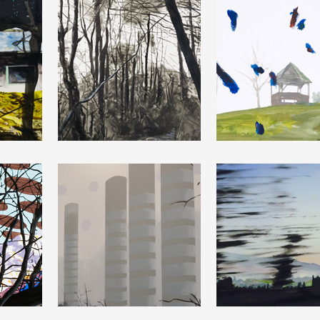
 public
tes