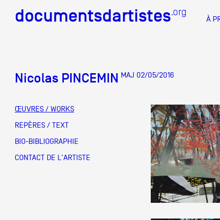
documentsdartistes
documentsdartistes
.org
.org
À P
Documents d'artistes PAC
Docume
Nicolas PINCEMIN
MAJ 02/05/2016
Mission
Équipe
ŒUVRES / WORKS
Partenaires
REPÈRES / TEXT
DOCUMENTS D'ARTISTES PACA
DE A à
BIO-BIBLIOGRAPHIE
Crédits
CONTACT DE L'ARTISTE
Actions
Documentation
Visites d'ateliers