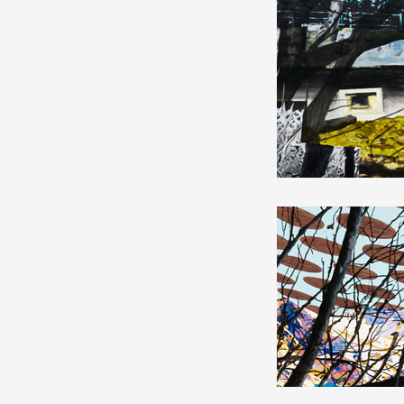
Production vidéo
Formation
Événements
1% œuvres dans l'espace
Réseau documents d'artis