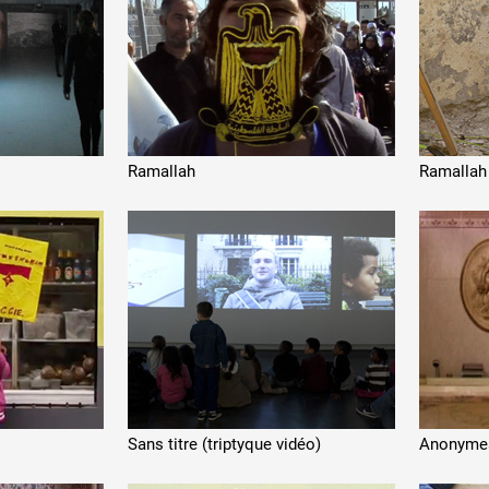
 public
Ramallah
Ramallah
tes
Sans titre (triptyque vidéo)
Anonyme