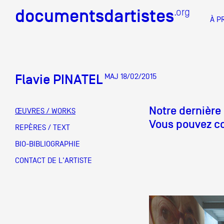
documentsdartistes
documentsdartistes
.org
.org
À P
Documents d'artistes PAC
Docume
Flavie PINATEL
MAJ 18/02/2015
Mission
Équipe
Notre dernière 
ŒUVRES / WORKS
Vous pouvez con
Partenaires
REPÈRES / TEXT
DOCUMENTS D'ARTISTES PACA
DE A à
BIO-BIBLIOGRAPHIE
Crédits
CONTACT DE L'ARTISTE
Actions
Documentation
Visites d'ateliers