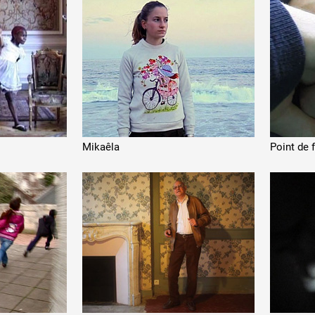
Mikaêla
Point de f