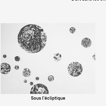
Formation
Événements
1% œuvres dans 
public
Réseau documents 
Sous l'écliptique