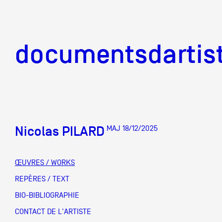
documentsd
documentsdartis
Nicolas PILARD
MAJ 18/12/2025
Documents d'artis
ŒUVRES / WORKS
Mission
REPÈRES / TEXT
BIO-BIBLIOGRAPHIE
Équipe
CONTACT DE L'ARTISTE