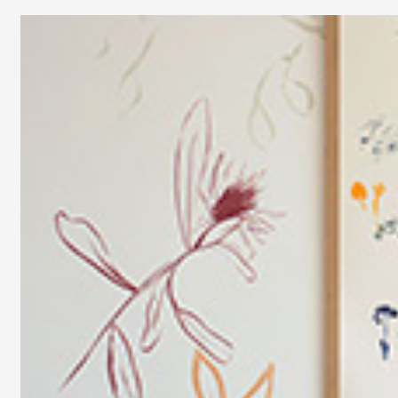
Artistes
De A à Z
Année par année
Collection vidéos
Candidater
Contact