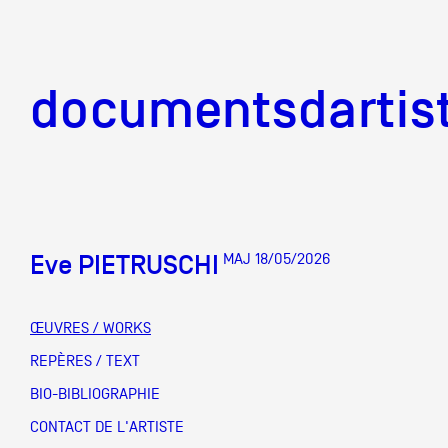
documentsd
documentsdartis
Eve PIETRUSCHI
MAJ 18/05/2026
Documents d'artis
ŒUVRES / WORKS
Mission
REPÈRES / TEXT
BIO-BIBLIOGRAPHIE
Équipe
CONTACT DE L'ARTISTE