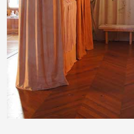
Formation
Événements
1% œuvres dans 
public
Réseau documents 