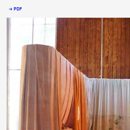
→ PDF
Partenaires
Crédits
Actions
Documentation
Visites d'ateliers
Production vidéo