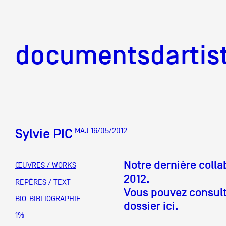
documentsd
documentsdartis
Sylvie PIC
MAJ 16/05/2012
Documents d'artis
Notre dernière colla
ŒUVRES / WORKS
2012.
Mission
REPÈRES / TEXT
Vous pouvez consulte
BIO-BIBLIOGRAPHIE
dossier ici.
Équipe
1%