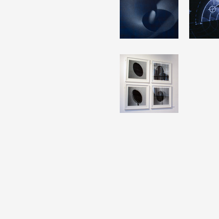
Formation
Événements
1% œuvres dans 
public
Réseau documents 