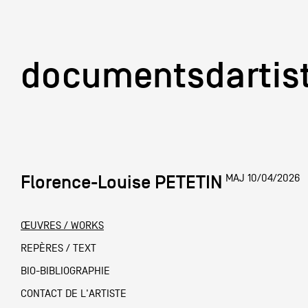
documentsd
documentsdartis
Florence-Louise PETETIN
MAJ 10/04/2026
Documents d'artis
ŒUVRES / WORKS
Mission
REPÈRES / TEXT
BIO-BIBLIOGRAPHIE
Équipe
CONTACT DE L'ARTISTE