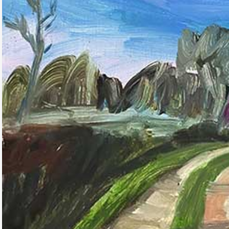
Formation
Événements
1% œuvres dans 
public
Réseau documents 