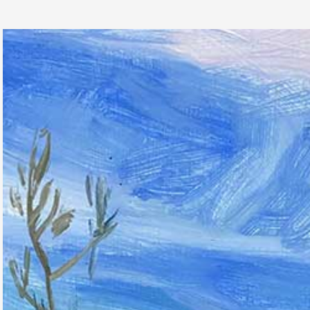
Partenaires
Crédits
Actions
Documentation
Visites d'ateliers
Production vidéo