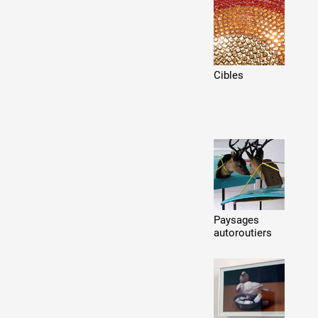
Production vidéo
Formation
Événements
Cibles
1% œuvres dans l'espace
Réseau documents d'artis
Paysages
autoroutiers