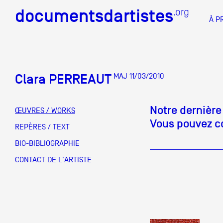
documentsdartistes
documentsdartistes
.org
.org
À P
Documents d'artistes PAC
Docume
Clara PERREAUT
MAJ 11/03/2010
Mission
Équipe
Notre dernière
ŒUVRES / WORKS
Vous pouvez co
Partenaires
REPÈRES / TEXT
DOCUMENTS D'ARTISTES PACA
DE A à
BIO-BIBLIOGRAPHIE
Crédits
CONTACT DE L'ARTISTE
Actions
Documentation
Visites d'ateliers