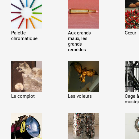
Palette
Aux grands
Cœur
chromatique
maux, les
grands
 public
remèdes
tes
Le complot
Les voleurs
Cage à
musiq