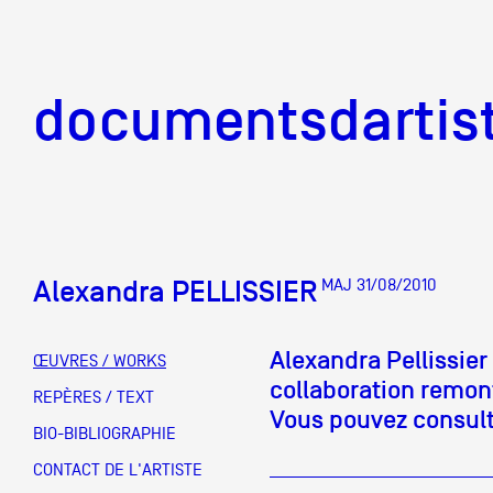
documentsd
documentsdartis
Alexandra PELLISSIER
MAJ 31/08/2010
Documents d'artis
Alexandra Pellissier 
ŒUVRES / WORKS
collaboration remon
Mission
REPÈRES / TEXT
Vous pouvez consulte
BIO-BIBLIOGRAPHIE
Équipe
CONTACT DE L'ARTISTE