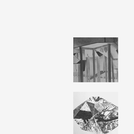
Partenaires
Crédits
Actions
Documentation
Visites d'ateliers
Production vidéo