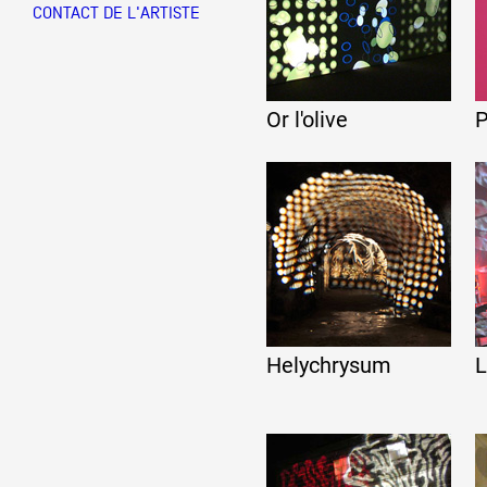
CONTACT DE L'ARTISTE
Partenaires
Or l'olive
P
Crédits
Actions
Documentation
Helychrysum
L
Visites d'ateliers
Production vidéo