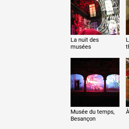
Formation
Événements
La nuit des
L
musées
t
1% œuvres dans l
Réseau documents 
Musée du temps,
À
Besançon