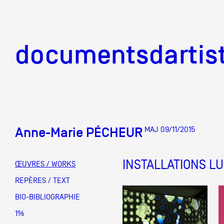
documentsd
documentsdartis
Anne-Marie PÉCHEUR
MAJ 09/11/2015
Documents d'artis
INSTALLATIONS L
ŒUVRES / WORKS
Mission
REPÈRES / TEXT
BIO-BIBLIOGRAPHIE
Équipe
1%