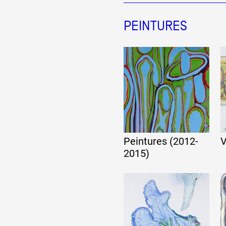
Artistes
PEINTURES
De A à Z
Année par année
Collection vidéos
Peintures (2012-
V
2015)
Candidater
Contact