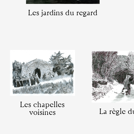
Les jardins du regard
Artistes
De A à Z
Année par année
Collection vidéos
Les chapelles
Candidater
La règle d
voisines
Contact