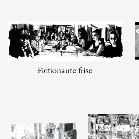
Partenaires
Crédits
Actions
Fictionaute frise
Documentation
Visites d'ateliers
Production vidéo