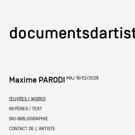
documentsd
documentsdartis
Maxime PARODI
MAJ 16/02/2026
Documents d'artis
ŒUVRES / WORKS
Mission
REPÈRES / TEXT
BIO-BIBLIOGRAPHIE
Équipe
CONTACT DE L'ARTISTE