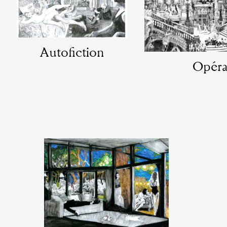
Formation
Autofiction
Événements
Opér
1% œuvres dans 
public
Réseau documents 