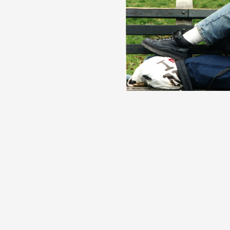
Artistes
De A à Z
Année par année
Collection vidéos
Candidater
Contact