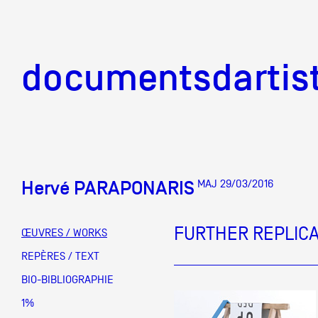
documentsd
documentsdartis
Hervé PARAPONARIS
MAJ 29/03/2016
Documents d'artis
FURTHER REPLIC
ŒUVRES / WORKS
Mission
REPÈRES / TEXT
BIO-BIBLIOGRAPHIE
Équipe
1%