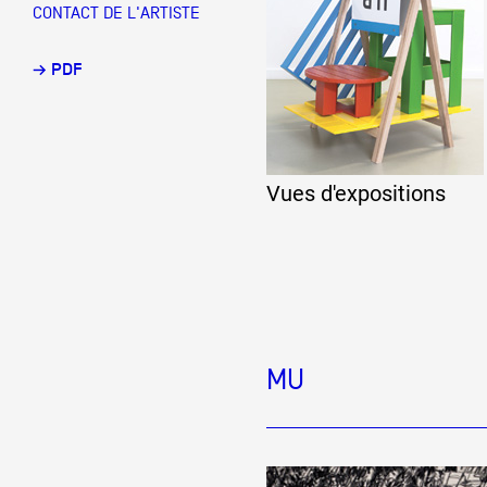
CONTACT DE L'ARTISTE
Partenaires
→ PDF
Crédits
Vues d'expositions
Actions
Documentation
MU
Visites d'ateliers
Production vidéo