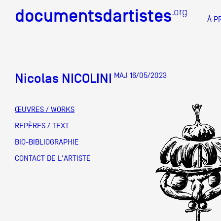
documentsdartistes
documentsdartistes
.org
.org
À P
Documents d'artistes PAC
Docume
Nicolas NICOLINI
MAJ 16/05/2023
Mission
Équipe
ŒUVRES / WORKS
Partenaires
REPÈRES / TEXT
DOCUMENTS D'ARTISTES PACA
DE A à
BIO-BIBLIOGRAPHIE
Crédits
CONTACT DE L'ARTISTE
Actions
Documentation
Visites d'ateliers