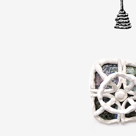
Production vidéo
Formation
Événements
1% œuvres dans l'espace
Réseau documents d'artis