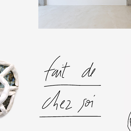
 public
tes