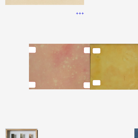
+++
Artistes
De A à Z
Année par année
Collection vidéos
Candidater
Contact