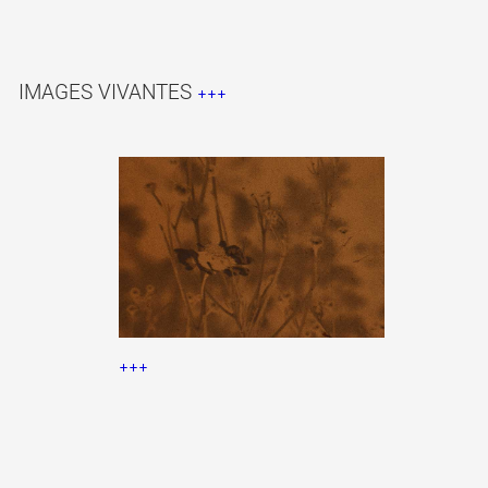
Partenaires
IMAGES VIVANTES
+++
Crédits
Actions
Documentation
+++
Visites d'ateliers
Production vidéo