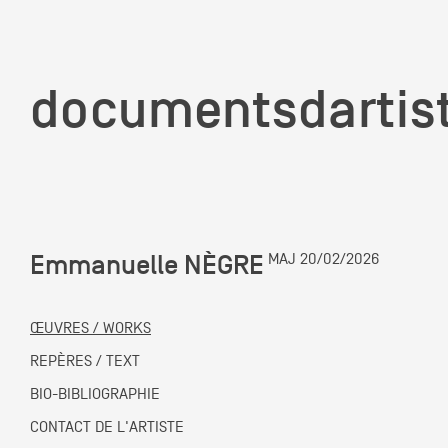
documentsd
documentsdartis
Emmanuelle NÈGRE
MAJ 20/02/2026
Documents d'artis
ŒUVRES / WORKS
Mission
REPÈRES / TEXT
BIO-BIBLIOGRAPHIE
Équipe
CONTACT DE L'ARTISTE