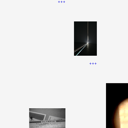
+++
+++