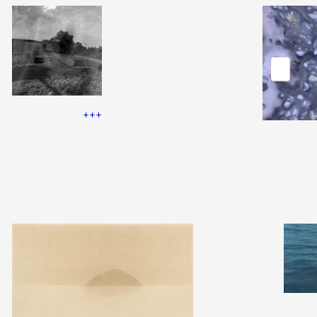
Formation
Événements
+++
1% œuvres dans 
public
Réseau documents 