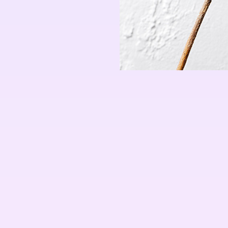
Artistes
De A à Z
Année par année
Collection vidéos
Candidater
Contact