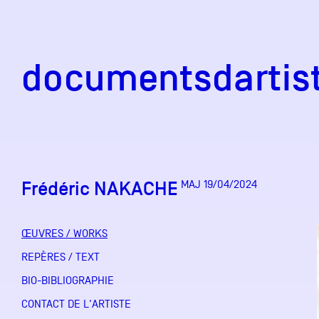
documentsd
documentsdartis
Frédéric NAKACHE
MAJ 19/04/2024
Documents d'artis
ŒUVRES / WORKS
Mission
REPÈRES / TEXT
BIO-BIBLIOGRAPHIE
Équipe
CONTACT DE L'ARTISTE