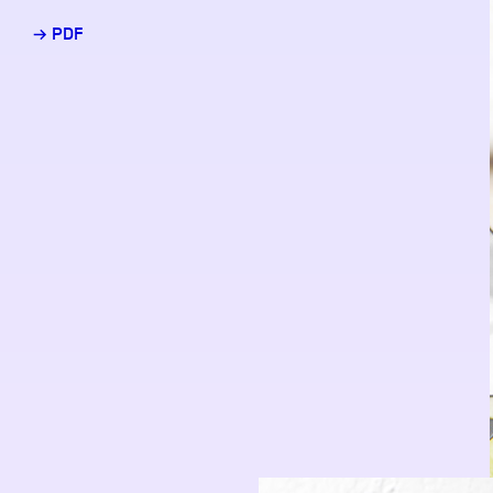
→ PDF
Partenaires
Crédits
Actions
Documentation
Visites d'ateliers
Production vidéo