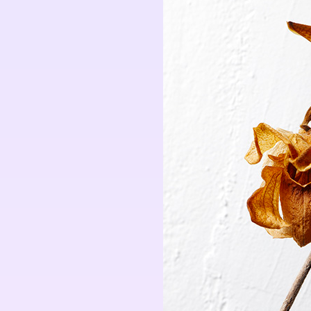
Formation
Événements
1% œuvres dans l
Réseau documents 