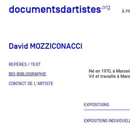
documentsdartistes
documentsdartistes
.org
.org
À P
Documents d'artistes PAC
Docume
David MOZZICONACCI
Mission
Équipe
REPÈRES / TEXT
Né en 1970, à Marsei
Partenaires
BIO-BIBLIOGRAPHIE
DOCUMENTS D'ARTISTES PACA
DE A à
Vit et travaille à Mar
CONTACT DE L'ARTISTE
Crédits
Actions
EXPOSITIONS
Documentation
EXPOSITIONS INDIVIDUEL
Visites d'ateliers