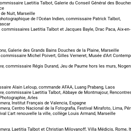
commissaire Laetitia Talbot, Galerie du Conseil Général des Bouche
ce
l de Nuit, Marseille
 photographique de l'Océan Indien, commissaire Patrick Talbot,
ascar
, commissaires Laetitia Talbot et Jacques Bayle, Drac Paca, Aix-en-
ons
, Galerie des Grands Bains Douches de la Plaine, Marseille
, commissaire Michel Poivert, Gilles Verneret, Musée d'Art Contemp
re
, commissaire Régis Durand, Jeu de Paume hors les murs, Nogent
ssaire Alain Leloup, commande AFAA, Luang Prabang, Laos
re
, commissaire Laetitia Talbot, Abbaye de Montmajour, Rencontre
 Photographie, Arles
amera
, Institut Français de Valencia, Espagne
amera
, Centro Nacional de la Fotografia, Festival Mirafoto, Lima, Pé
tival L'art renouvelle la ville, collège Louis Armand, Marseille
amera
, Laetitia Talbot et Christian Milovanoff, Villa Médicis, Rome, It