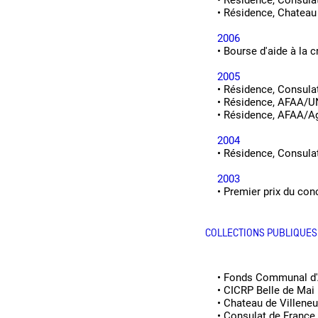
•
Résidence, Consulat
•
Résidence, Chateau
2006
•
Bourse d'aide à la 
2005
•
Résidence, Consulat
•
Résidence, AFAA/U
•
Résidence, AFAA/Age
2004
•
Résidence, Consulat
2003
•
Premier prix du co
COLLECTIONS PUBLIQUES
•
Fonds Communal d'A
•
CICRP Belle de Mai
•
Chateau de Villene
•
Consulat de France,