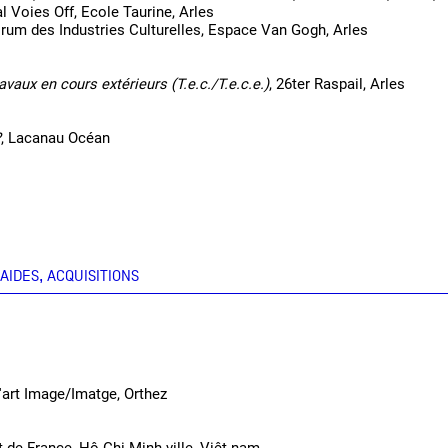
al Voies Off, Ecole Taurine, Arles
orum des Industries Culturelles, Espace Van Gogh, Arles
vaux en cours extérieurs (T.e.c./T.e.c.e.)
, 26ter Raspail, Arles
?
, Lacanau Océan
AIDES, ACQUISITIONS
'art Image/Imatge, Orthez