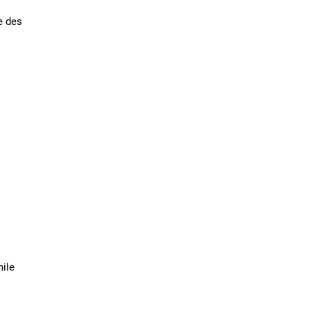
e des
mile