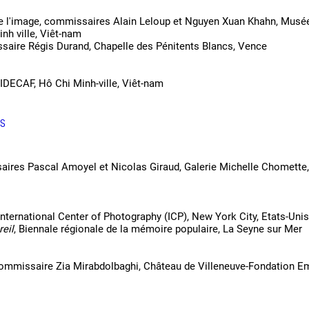
de l'image, commissaires Alain Leloup et Nguyen Xuan Khahn, Musé
nh ville, Viêt-nam
saire Régis Durand, Chapelle des Pénitents Blancs, Vence
 IDECAF, Hô Chi Minh-ville, Viêt-nam
 public
ES
tes
aires Pascal Amoyel et Nicolas Giraud, Galerie Michelle Chomette,
 International Center of Photography (ICP), New York City, Etats-Unis
reil
, Biennale régionale de la mémoire populaire, La Seyne sur Mer
commissaire Zia Mirabdolbaghi, Château de Villeneuve-Fondation E