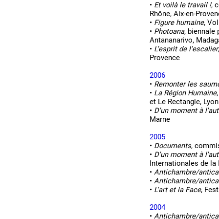
•
Et voilà le travail !
, 
Rhône, Aix-en-Proven
•
Figure humaine
, Vo
•
Photoana
, biennale
Antananarivo, Madag
•
L'esprit de l'escalier
Provence
2006
•
Remonter les saum
•
La Région Humaine
et Le Rectangle, Lyon
•
D'un moment à l'aut
Marne
2005
•
Documents
, commi
•
D'un moment à l'aut
Internationales de la
•
Antichambre/antic
•
Antichambre/antic
•
L'art et la Face
, Fes
2004
•
Antichambre/antic