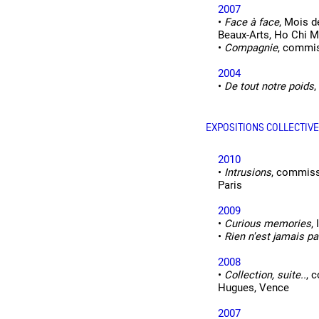
2007
Production vidéo
•
Face à face
, Mois 
Beaux-Arts, Ho Chi Mi
Formation
•
Compagnie
, commis
2004
Événements
•
De tout notre poids
,
1% œuvres dans l'espace
EXPOSITIONS COLLECTIV
Réseau documents d'artis
2010
•
Intrusions
, commiss
Paris
2009
•
Curious memories
,
•
Rien n'est jamais pa
2008
•
Collection, suite..
, 
Hugues, Vence
2007