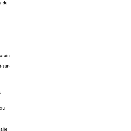
s du
orain
-sur-
s
rou
alie