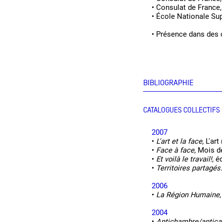
•
Consulat de France,
•
École Nationale Sup
•
Présence dans des c
BIBLIOGRAPHIE
CATALOGUES COLLECTIFS
2007
•
L'art et la face
, L'ar
•
Face à face
, Mois d
•
Et voilà le travail!
, é
•
Territoires partagés
2006
•
La Région Humaine
2004
•
Antichambre/antic