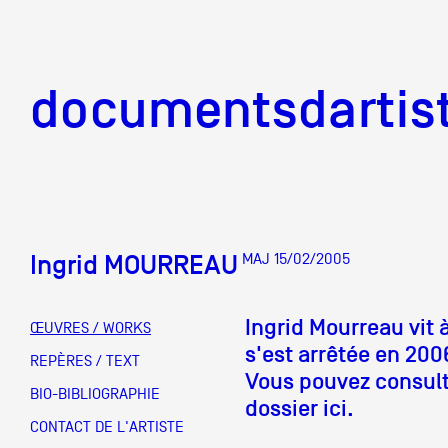
documentsd
documentsdartis
Ingrid MOURREAU
MAJ 15/02/2005
Documents d'artis
Ingrid Mourreau vit 
ŒUVRES / WORKS
s'est arrêtée en 200
Mission
REPÈRES / TEXT
Vous pouvez consulte
BIO-BIBLIOGRAPHIE
dossier ici.
Équipe
CONTACT DE L'ARTISTE