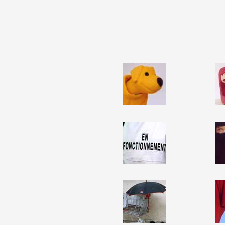
Partenaires
Crédits
Actions
Documentation
Visites d'ateliers
Production vidéo