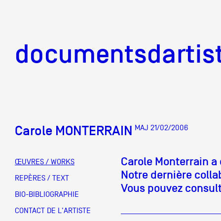
documentsd
documentsdartis
Carole MONTERRAIN
MAJ 21/02/2006
Documents d'artis
Carole Monterrain a q
ŒUVRES / WORKS
Notre dernière coll
Mission
REPÈRES / TEXT
Vous pouvez consulte
BIO-BIBLIOGRAPHIE
Équipe
CONTACT DE L'ARTISTE