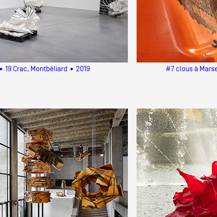
 19 Crac, Montbéliard • 2019
#7 clous à Marse
 public
tes