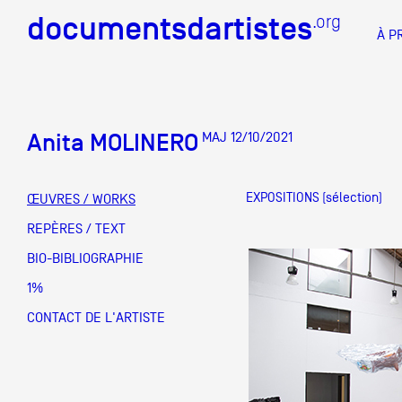
documentsdartistes
documentsdartistes
.org
.org
À P
Documents d'artistes PAC
Docume
Anita MOLINERO
MAJ 12/10/2021
Mission
Équipe
EXPOSITIONS
(sélection)
ŒUVRES / WORKS
Partenaires
REPÈRES / TEXT
DOCUMENTS D'ARTISTES PACA
DE A à
BIO-BIBLIOGRAPHIE
Crédits
1%
Actions
CONTACT DE L'ARTISTE
Documentation
Visites d'ateliers