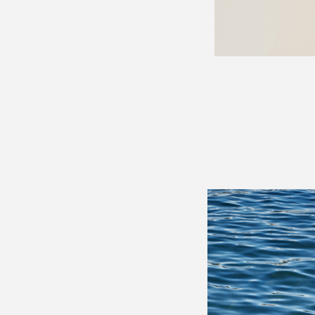
Artistes
De A à Z
Année par année
Collection vidéos
Candidater
Contact