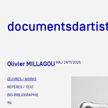
documentsd
documentsdartis
Olivier MILLAGOU
MAJ 24/11/2025
Documents d'artis
ŒUVRES / WORKS
Mission
REPÈRES / TEXT
BIO-BIBLIOGRAPHIE
Équipe
1%