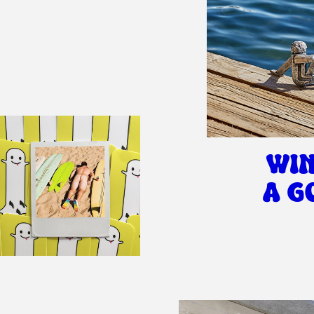
WI
A G