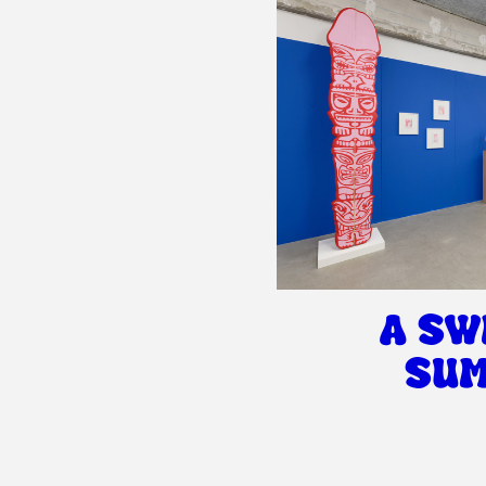
A SW
SU