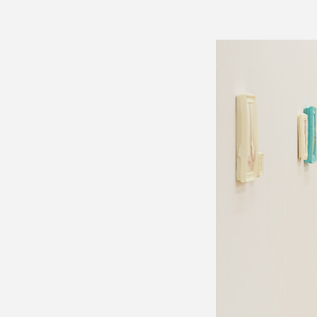
Formation
Événements
1% œuvres dans l
Réseau documents 