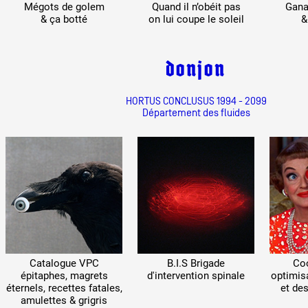
Mégots de golem
Quand il n’obéit pas
Gana
& ça botté
on lui coupe le soleil
&
donjon
 public
HORTUS CONCLUSUS 1994 - 2099
Département des fluides
tes
Catalogue VPC
B.I.S Brigade
Coo
épitaphes, magrets
d'intervention spinale
optimis
éternels, recettes fatales,
et de
amulettes & grigris