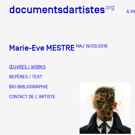
documentsdartistes
documentsdartistes
.org
.org
À P
Documents d'artistes PAC
Docume
Marie-Eve MESTRE
MAJ 19/03/2019
Mission
Équipe
ŒUVRES / WORKS
Partenaires
REPÈRES / TEXT
DOCUMENTS D'ARTISTES PACA
DE A à
BIO-BIBLIOGRAPHIE
Crédits
CONTACT DE L'ARTISTE
Actions
Documentation
Visites d'ateliers