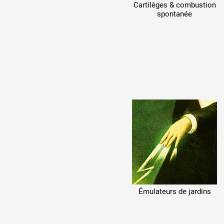
Cartilèges & combustion
Production vidéo
spontanée
Formation
Événements
1% œuvres dans l'espace
Réseau documents d'artis
Émulateurs de jardins