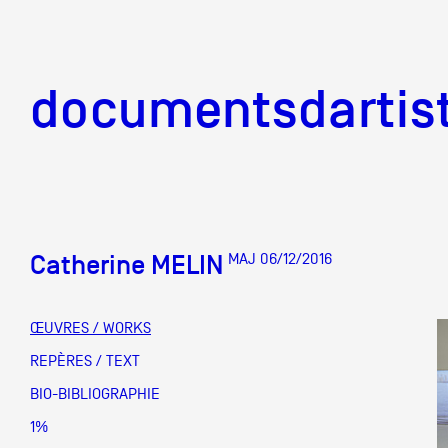
documentsd
documentsdartis
Catherine MELIN
MAJ 06/12/2016
Documents d'artis
ŒUVRES / WORKS
Mission
REPÈRES / TEXT
BIO-BIBLIOGRAPHIE
Équipe
1%