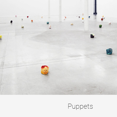
 public
tes
Puppets