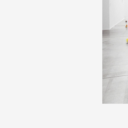
Production vidéo
Formation
Événements
1% œuvres dans l'espace
Réseau documents d'artis