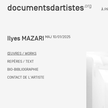
documentsdartistes
documentsdartistes
.org
.org
À P
Documents d'artistes PAC
Docume
Ilyes MAZARI
MAJ 10/01/2025
Mission
Équipe
ŒUVRES / WORKS
Partenaires
REPÈRES / TEXT
DOCUMENTS D'ARTISTES PACA
DE A à
BIO-BIBLIOGRAPHIE
Crédits
CONTACT DE L'ARTISTE
Actions
Documentation
Visites d'ateliers