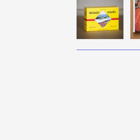
Artistes
De A à Z
Année par année
Collection vidéos
Candidater
Contact