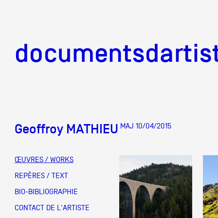
documentsd
documentsdartis
Geoffroy MATHIEU
MAJ 10/04/2015
Documents d'artis
ŒUVRES / WORKS
Mission
REPÈRES / TEXT
BIO-BIBLIOGRAPHIE
Équipe
CONTACT DE L'ARTISTE