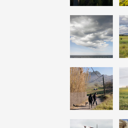
Partenaires
Crédits
Actions
Documentation
Visites d'ateliers
Production vidéo