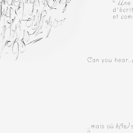
“ Une 
d’écri
et com
Can you hear…
…mais où ê(te)