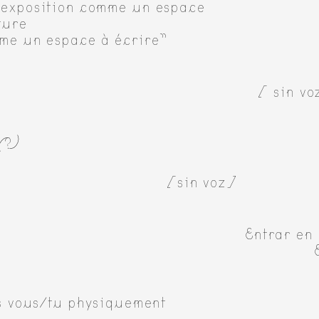
exposition comme un espace
ture
me un espace à écrire”
[ sin vo
(?)
[sin voz]
Entrar en 
s vous/tu physiquement