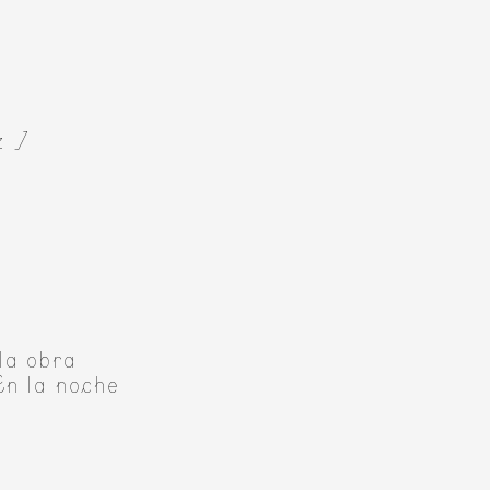
z ]
la obra
En la noche