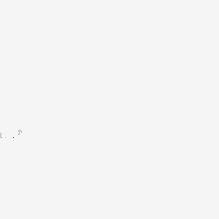
«...»