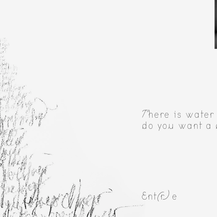
There is water 
do you want a 
Ent(r)e