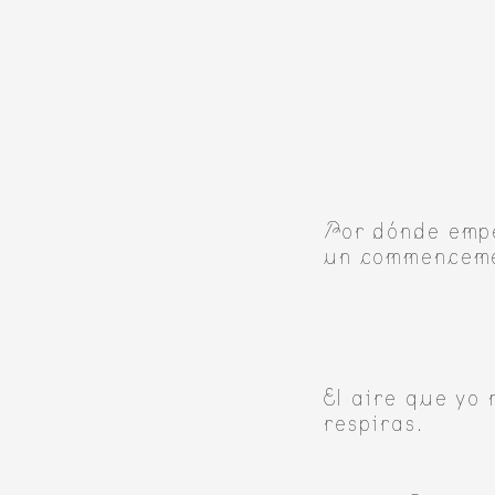
Por dónde empe
un commenceme
El aire que yo 
respiras.