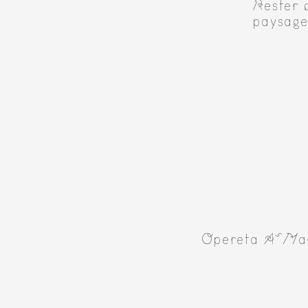
Rester 
paysag
Opereta A~Ma