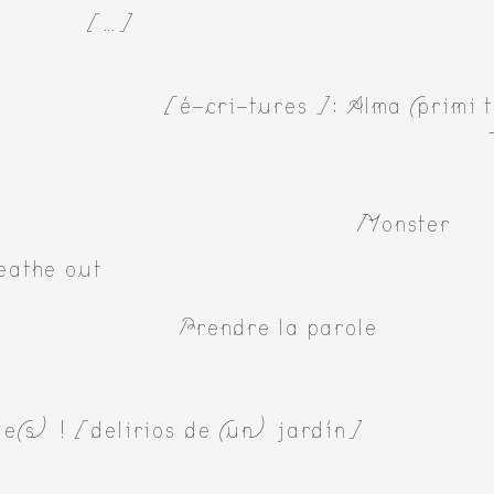
[…]
[é-cri-tures ]: Alma (primi t
Monster
eathe out
Prendre la parole
e(s) ! [delirios de (un) jardín]