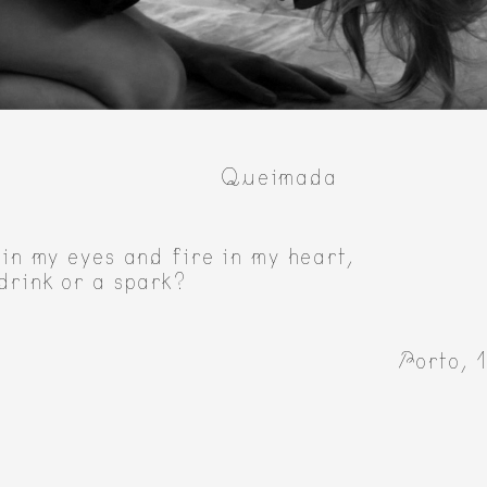
Queimada
in my eyes and fire in my heart,
drink or a spark?
Porto, 