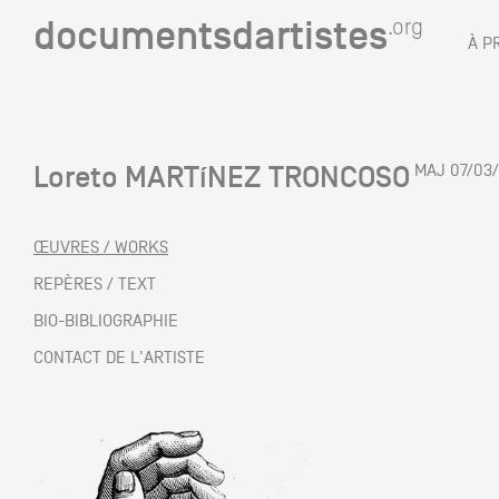
documentsdartistes
documentsdartistes
.org
.org
À P
Documents d'artistes PAC
Docume
Loreto MARTíNEZ TRONCOSO
MAJ 07/03
Mission
Équipe
ŒUVRES / WORKS
Partenaires
REPÈRES / TEXT
DOCUMENTS D'ARTISTES PACA
DE A à
BIO-BIBLIOGRAPHIE
Crédits
CONTACT DE L'ARTISTE
Actions
Documentation
Visites d'ateliers