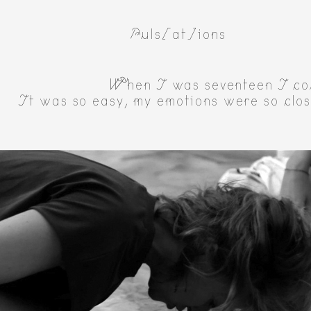
Puls[at]ions
When I was seventeen I cou
It was so easy, my emotions were so clos