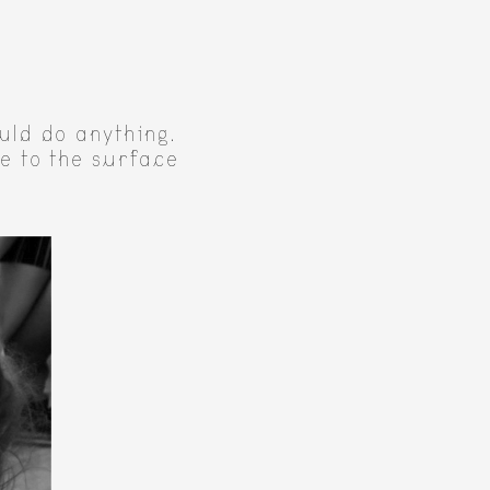
ld do anything.
e to the surface