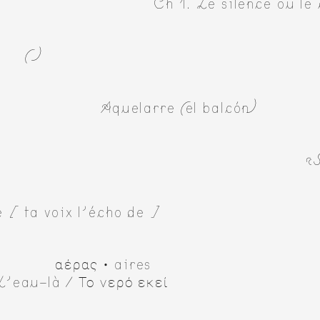
Ch 1. Le silence ou le 
( )
 public
Aquelarre (el balcón)
tes
«
e [ ta voix l’écho de ]
αέρας • aires
L’eau-là / Το νερό εκεί