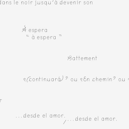
dans le noir jusqu’à devenir son
e
À espera
“ à espera ”
Battement
«(continuará)» ou «En chemin» ou 
r
...desde el amor.
...desde el amor.
/