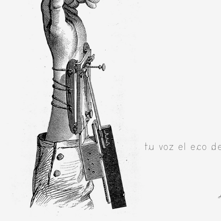
Production vidéo
Formation
Événements
1% œuvres dans l'espace
Réseau documents d'artis
tu voz el eco d