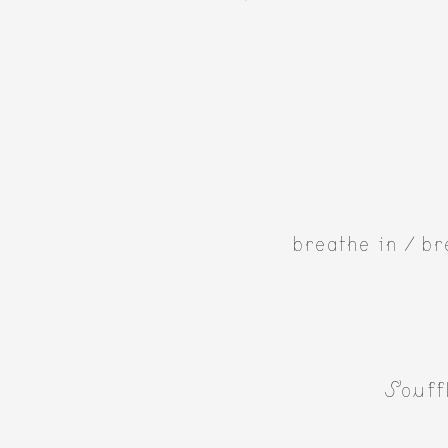
breathe in / br
Souffl