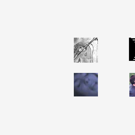
Partenaires
Crédits
Actions
Documentation
Visites d'ateliers
Production vidéo