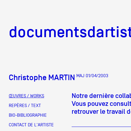
documentsd
documentsdartis
Christophe MARTIN
MAJ 01/04/2003
Documents d'artis
Notre dernière coll
ŒUVRES / WORKS
Vous pouvez consulte
Mission
REPÈRES / TEXT
retrouver le travail de
BIO-BIBLIOGRAPHIE
Équipe
CONTACT DE L'ARTISTE