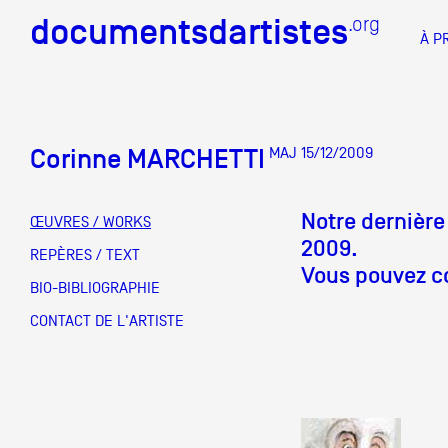
documentsdartistes
documentsdartistes
.org
.org
À P
Documents d'artistes PAC
Docume
Corinne MARCHETTI
MAJ 15/12/2009
Mission
Équipe
Notre dernière
ŒUVRES / WORKS
2009.
Partenaires
REPÈRES / TEXT
DOCUMENTS D'ARTISTES PACA
DE A à
Vous pouvez co
BIO-BIBLIOGRAPHIE
Crédits
CONTACT DE L'ARTISTE
Actions
Documentation
Visites d'ateliers