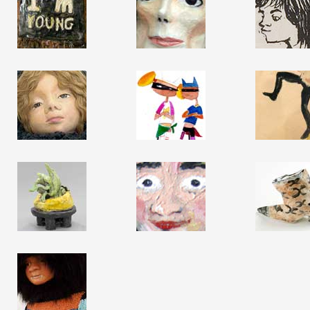
 public
tes