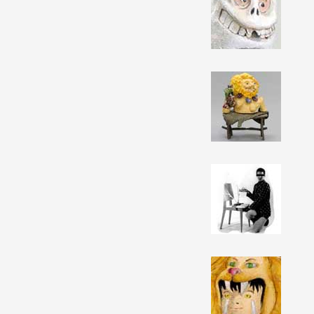
Production vidéo
Formation
Événements
1% œuvres dans l'espace
Réseau documents d'artis