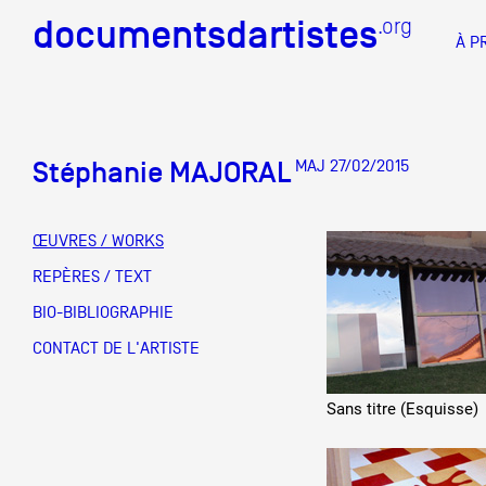
documentsdartistes
documentsdartistes
.org
.org
À P
Documents d'artistes PAC
Docume
Stéphanie MAJORAL
MAJ 27/02/2015
Mission
Équipe
ŒUVRES / WORKS
Partenaires
REPÈRES / TEXT
DOCUMENTS D'ARTISTES PACA
DE A à
BIO-BIBLIOGRAPHIE
Crédits
CONTACT DE L'ARTISTE
Actions
Sans titre (Esquisse)
Documentation
Visites d'ateliers