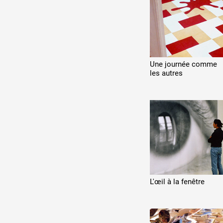
Production vidéo
Formation
Événements
Une journée
comme
1% œuvres dans l'espace
les
autres
Réseau documents d'artis
L'œil à la
fenêtre