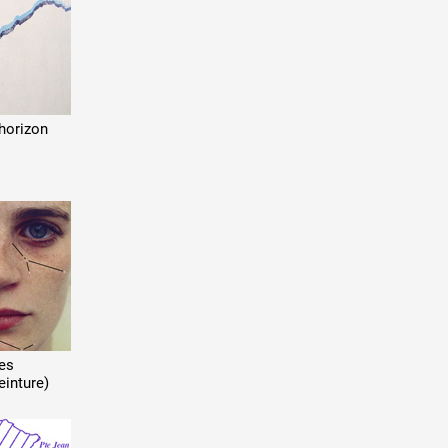
'horizon
les
einture)