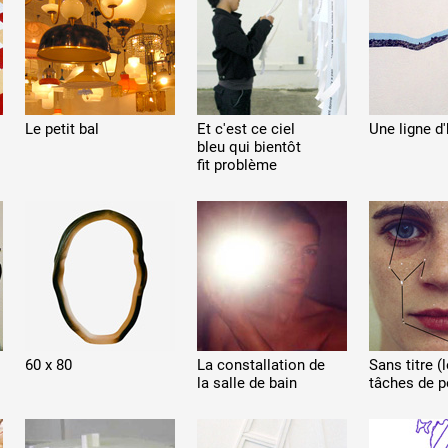
Le petit bal
Et c'est ce ciel
Une ligne
d
 public
bleu qui bientôt
fit problème
tes
60 x 80
La constallation
de
Sans titre (
la
salle de
bain
tâches de
p