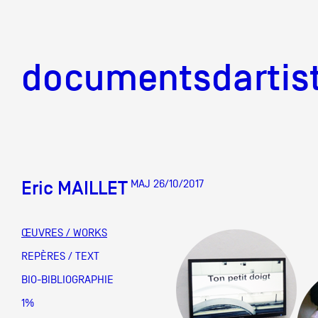
documentsd
documentsdartis
Eric MAILLET
MAJ 26/10/2017
Documents d'artis
ŒUVRES / WORKS
Mission
REPÈRES / TEXT
BIO-BIBLIOGRAPHIE
Équipe
1%