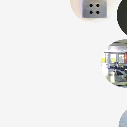
Formation
Événements
1% œuvres dans l
Réseau documents 