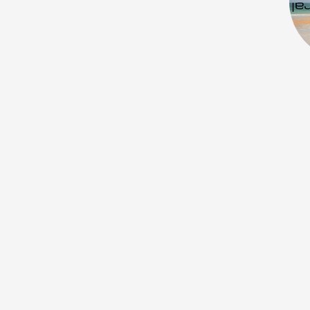
Artistes
De A à Z
Année par année
Collection vidéos
Candidater
Contact