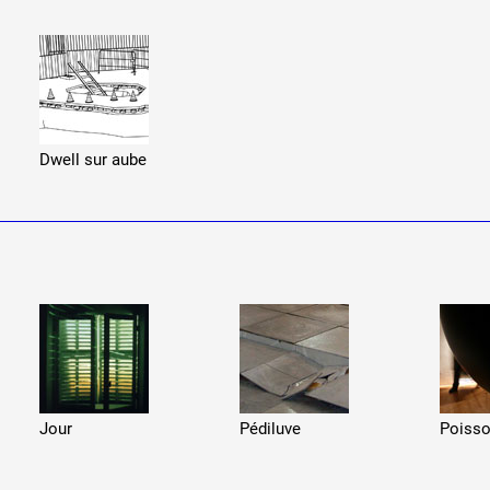
 public
Dwell sur aube
tes
Jour
Pédiluve
Poisso