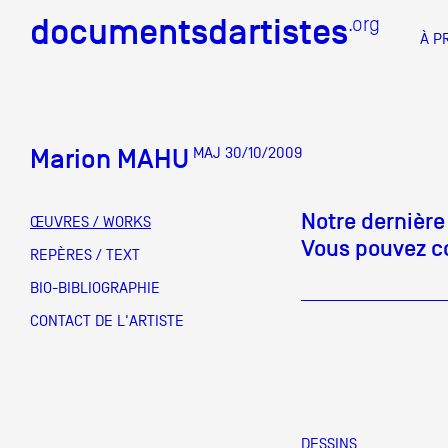
documentsdartistes
documentsdartistes
.org
.org
À P
Documents d'artistes PAC
Docume
Marion MAHU
MAJ 30/10/2009
Mission
Équipe
Notre dernière
ŒUVRES / WORKS
Vous pouvez co
Partenaires
REPÈRES / TEXT
DOCUMENTS D'ARTISTES PACA
DE A à
BIO-BIBLIOGRAPHIE
Crédits
CONTACT DE L'ARTISTE
Actions
Documentation
Visites d'ateliers
DESSINS