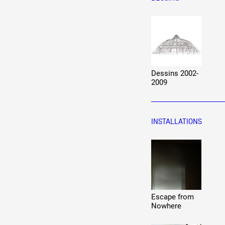
Production vidéo
Formation
Événements
1% œuvres dans l'espace
Dessins 2002-
2009
Réseau documents d'artis
INSTALLATIONS
Escape from
Nowhere