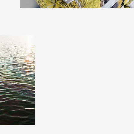
 public
tes