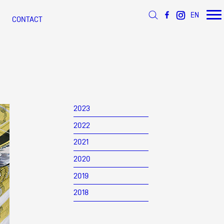
EN
CONTACT
 d’Azur
s
ée
2023
2022
 ANNÉE
ÉSEAU DOCUMENTS D'ARTISTES
s
2021
2020
2019
2018