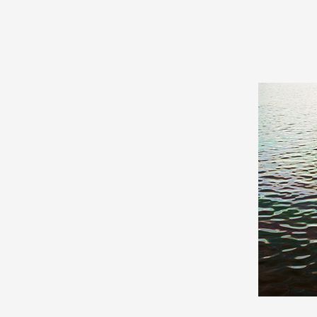
Production vidéo
Formation
Événements
1% œuvres dans l'espace
Réseau documents d'artis