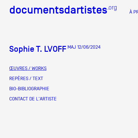
documentsdartistes
documentsdartistes
.org
.org
À P
Documents d'artistes PAC
Docume
Sophie T. LVOFF
MAJ 12/06/2024
Mission
Équipe
ŒUVRES / WORKS
Partenaires
REPÈRES / TEXT
DOCUMENTS D'ARTISTES PACA
DE A à
BIO-BIBLIOGRAPHIE
Crédits
CONTACT DE L'ARTISTE
Actions
Documentation
Visites d'ateliers