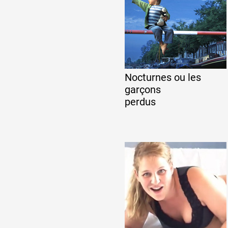
Formation
Événements
Nocturnes ou les
garçons
1% œuvres dans l
perdus
Réseau documents 