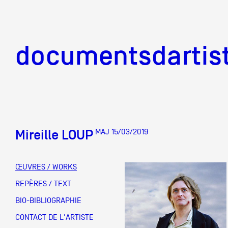
documentsd
documentsdartis
Mireille LOUP
MAJ 15/03/2019
Documents d'artis
ŒUVRES / WORKS
Mission
REPÈRES / TEXT
BIO-BIBLIOGRAPHIE
Équipe
CONTACT DE L'ARTISTE