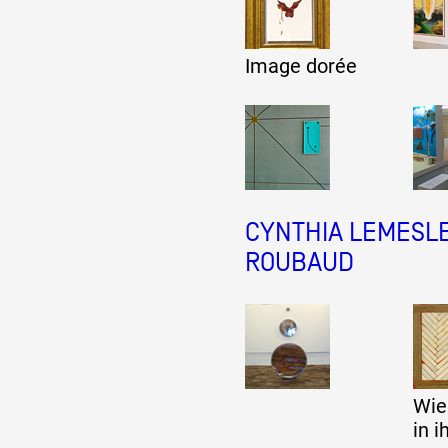
Artistes
Image dorée
De A à Z
Année par année
CYNTHIA LEMESLE
Collection vidéos
ROUBAUD
Candidater
Contact
Wie
in 