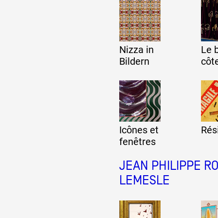
Formation
Nizza in
Le 
Événements
Bildern
côt
1% œuvres dans l
Icônes et
Rés
Réseau documents 
fenêtres
JEAN PHILIPPE R
LEMESLE