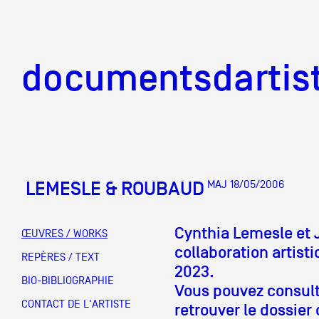
documentsd
documentsdartis
LEMESLE & ROUBAUD
MAJ 18/05/2006
Documents d'artis
Cynthia Lemesle et 
ŒUVRES / WORKS
collaboration artist
Mission
REPÈRES / TEXT
2023.
BIO-BIBLIOGRAPHIE
Vous pouvez consulte
Équipe
CONTACT DE L'ARTISTE
retrouver le dossie