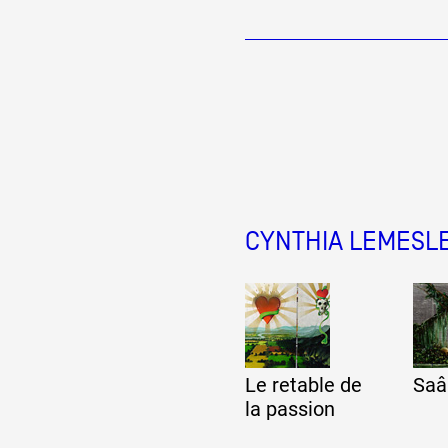
Partenaires
Crédits
Actions
CYNTHIA LEMESLE
Documentation
Visites d'ateliers
Le retable de
Saâ
la passion
Production vidéo