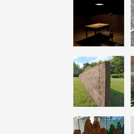
Artistes
De A à Z
Année par année
Collection vidéos
Candidater
Contact