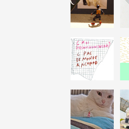
Artistes
De A à Z
Année par année
Collection vidéos
Candidater
Contact