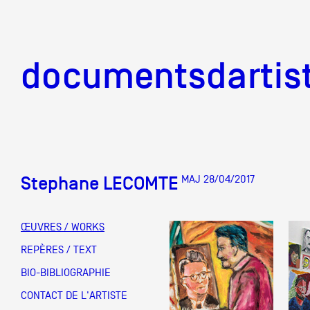
documentsd
documentsdartis
Stephane LECOMTE
MAJ 28/04/2017
Documents d'artis
ŒUVRES / WORKS
Mission
REPÈRES / TEXT
BIO-BIBLIOGRAPHIE
Équipe
CONTACT DE L'ARTISTE