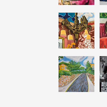
Partenaires
Crédits
Actions
Documentation
Visites d'ateliers
Production vidéo