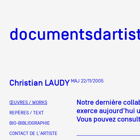
documentsd
documentsdartis
Christian LAUDY
MAJ 22/11/2005
Documents d'artis
Notre dernière colla
ŒUVRES / WORKS
exerce aujourd'hui u
Mission
REPÈRES / TEXT
Vous pouvez consulte
BIO-BIBLIOGRAPHIE
Équipe
CONTACT DE L'ARTISTE