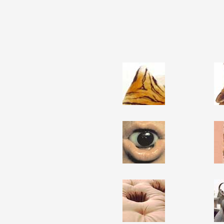
Partenaires
Crédits
Actions
Documentation
Visites d'ateliers
Production vidéo