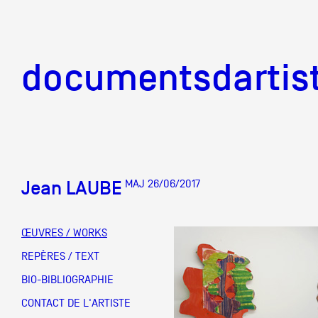
documentsd
documentsdartis
Jean LAUBE
MAJ 26/06/2017
Documents d'artis
ŒUVRES / WORKS
Mission
REPÈRES / TEXT
BIO-BIBLIOGRAPHIE
Équipe
CONTACT DE L'ARTISTE