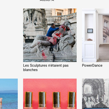
 public
tes
Les Sculptures n'étaient pas
PowerDance
blanches