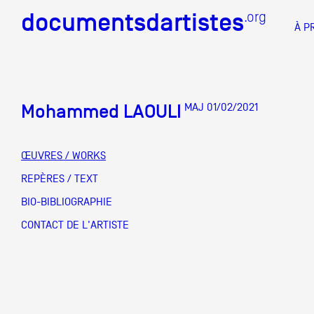
documentsdartistes
documentsdartistes
.org
.org
À P
Documents d'artistes PAC
Docume
Mohammed LAOULI
MAJ 01/02/2021
Mission
Équipe
ŒUVRES / WORKS
Partenaires
REPÈRES / TEXT
DOCUMENTS D'ARTISTES PACA
DE A à
BIO-BIBLIOGRAPHIE
Crédits
CONTACT DE L'ARTISTE
Actions
Documentation
Visites d'ateliers