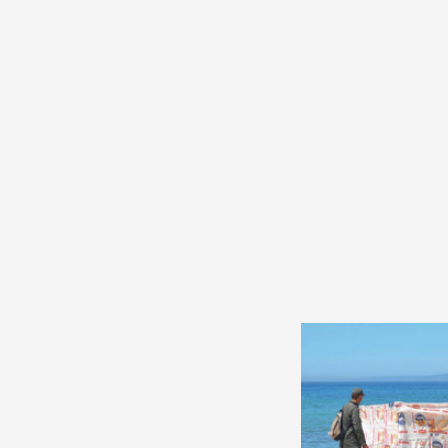
Production vidéo
Formation
Événements
1% œuvres dans l'espace
Réseau documents d'artis