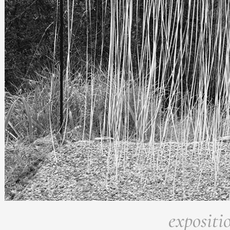
Formation
Événements
1% œuvres dans 
public
Réseau documents 
expositi