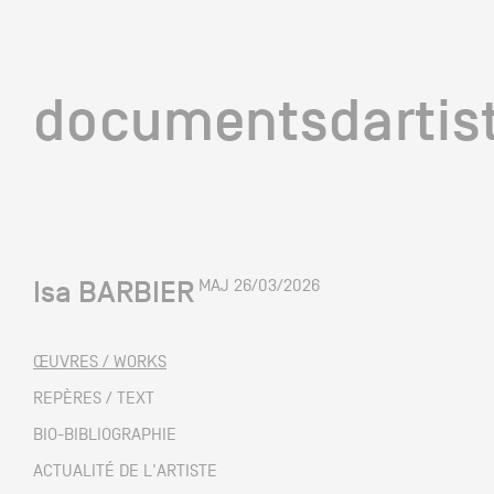
documentsd
documentsdartis
Isa BARBIER
MAJ 26/03/2026
Documents d'artis
ŒUVRES / WORKS
Mission
REPÈRES / TEXT
BIO-BIBLIOGRAPHIE
Équipe
ACTUALITÉ DE L'ARTISTE