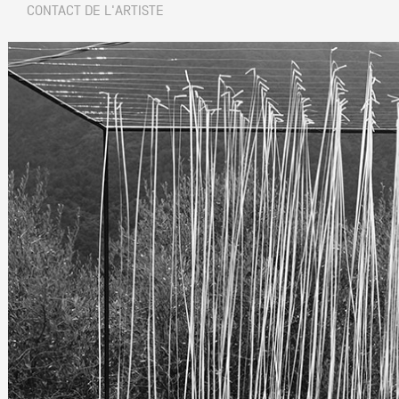
CONTACT DE L'ARTISTE
Partenaires
Crédits
Actions
Documentation
Visites d'ateliers
Production vidéo