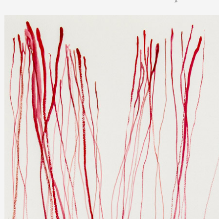
Artistes
De A à Z
Année par année
Collection vidéos
Candidater
Contact