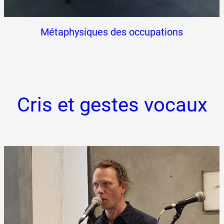
Métaphysiques des occupations
Cris et gestes vocaux