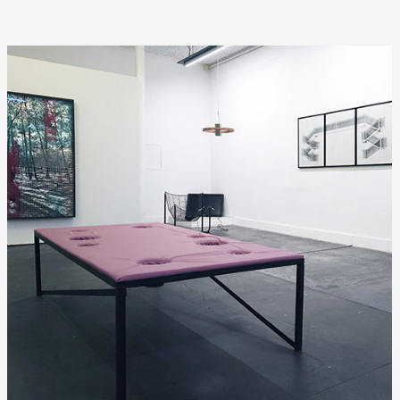
 public
tes