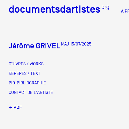
documentsdartistes
documentsdartistes
.org
.org
À P
Documents d'artistes PAC
Docume
Jérôme GRIVEL
MAJ 15/07/2025
Mission
Équipe
ŒUVRES / WORKS
Partenaires
REPÈRES / TEXT
DOCUMENTS D'ARTISTES PACA
DE A à
BIO-BIBLIOGRAPHIE
Crédits
CONTACT DE L'ARTISTE
Actions
→ PDF
Documentation
Visites d'ateliers