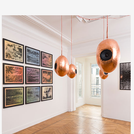
Production vidéo
Formation
Événements
1% œuvres dans l'espace
Réseau documents d'artis