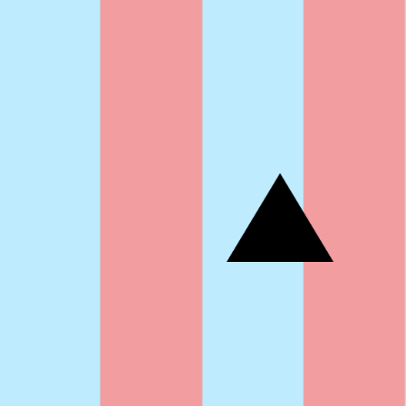
Artistes
De A à Z
Année par année
Collection vidéos
Candidater
Contact