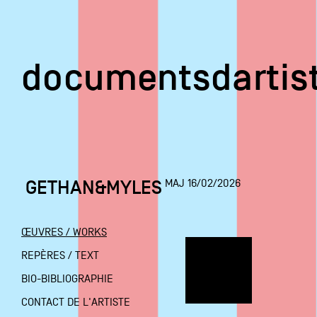
documentsd
documentsdartis
GETHAN&MYLES
MAJ 16/02/2026
Documents d'artis
ŒUVRES / WORKS
Mission
REPÈRES / TEXT
BIO-BIBLIOGRAPHIE
Équipe
CONTACT DE L'ARTISTE