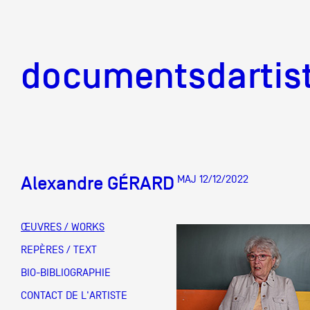
documentsd
documentsdartis
Alexandre GÉRARD
MAJ 12/12/2022
Documents d'artis
ŒUVRES / WORKS
Mission
REPÈRES / TEXT
BIO-BIBLIOGRAPHIE
Équipe
CONTACT DE L'ARTISTE