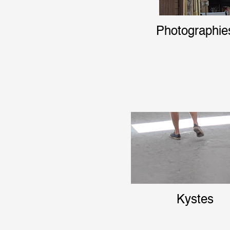
Formation
Photographie
Événements
1% œuvres dans l
Réseau documents 
Kystes