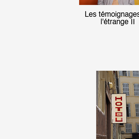
Les témoignage
Partenaires
l'étrange II
Crédits
Actions
Documentation
Visites d'ateliers
Production vidéo