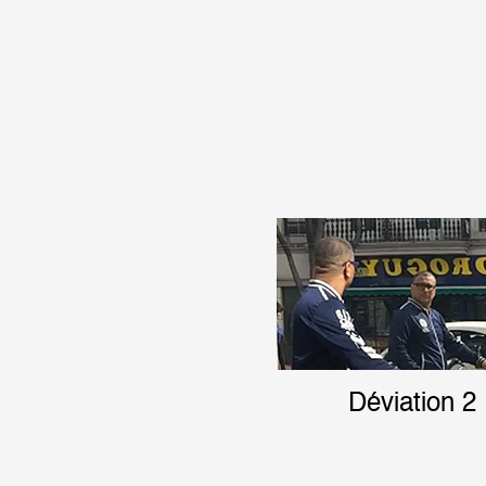
Artistes
De A à Z
Année par année
Collection vidéos
Candidater
Déviation 2
Contact