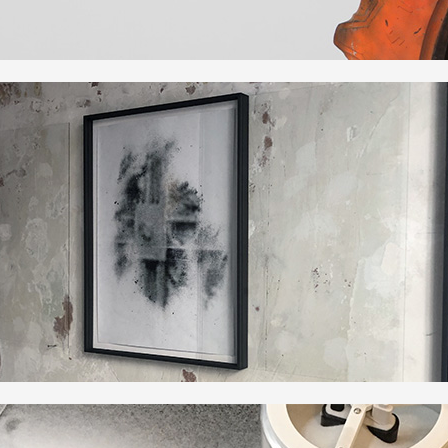
 public
tes