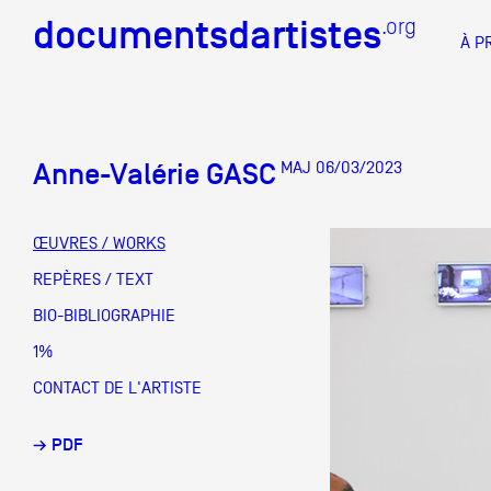
documentsdartistes
documentsdartistes
.org
.org
À P
Documents d'artistes PAC
Docume
Anne-Valérie GASC
MAJ 06/03/2023
Mission
Équipe
ŒUVRES / WORKS
Partenaires
REPÈRES / TEXT
DOCUMENTS D'ARTISTES PACA
DE A à
BIO-BIBLIOGRAPHIE
Crédits
1%
Actions
CONTACT DE L'ARTISTE
Documentation
→ PDF
Visites d'ateliers