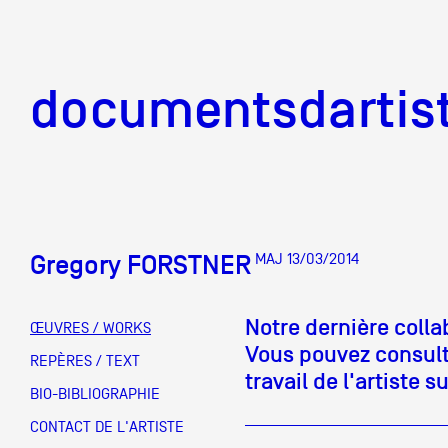
documentsd
documentsdartis
Gregory FORSTNER
MAJ 13/03/2014
Documents d'artis
Notre dernière colla
ŒUVRES / WORKS
Vous pouvez consulte
Mission
REPÈRES / TEXT
travail de l'artiste su
BIO-BIBLIOGRAPHIE
Équipe
CONTACT DE L'ARTISTE