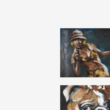
Partenaires
Crédits
Actions
Documentation
Visites d'ateliers
Production vidéo