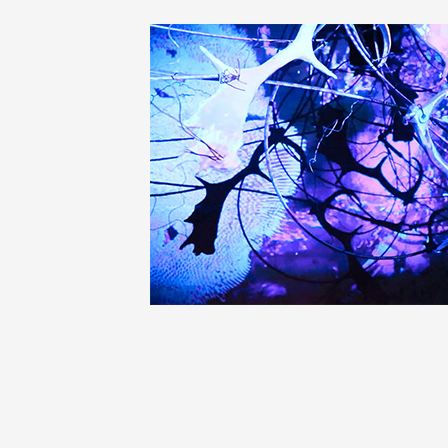
Artistes
De A à Z
Année par année
Collection vidéos
Candidater
Contact