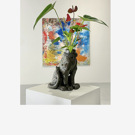
Formation
Événements
1% œuvres dans 
public
Réseau documents 