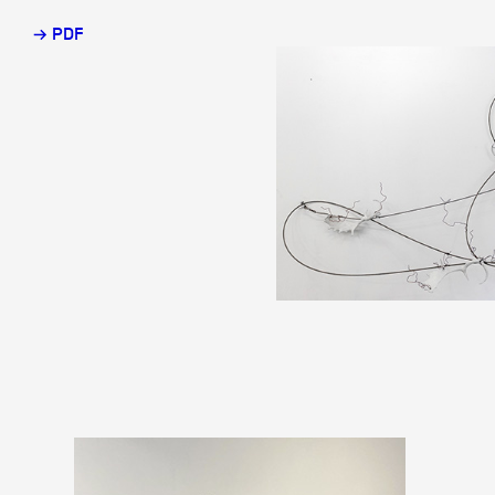
→ PDF
Partenaires
Crédits
Actions
Documentation
Visites d'ateliers
Production vidéo