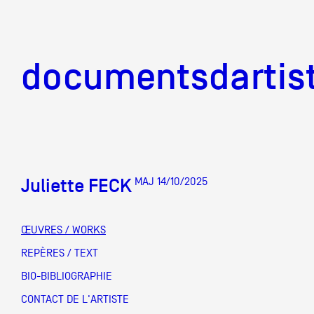
documentsd
documentsdartis
Juliette FECK
MAJ 14/10/2025
Documents d'artis
ŒUVRES / WORKS
Mission
REPÈRES / TEXT
BIO-BIBLIOGRAPHIE
Équipe
CONTACT DE L'ARTISTE