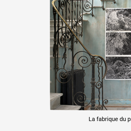
Artistes
De A à Z
Année par année
Collection vidéos
Candidater
La fabrique du 
Contact