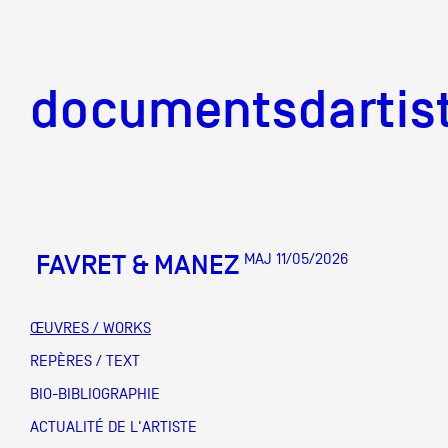
documentsd
documentsdartis
FAVRET & MANEZ
MAJ 11/05/2026
Documents d'artis
ŒUVRES / WORKS
Mission
REPÈRES / TEXT
BIO-BIBLIOGRAPHIE
Équipe
ACTUALITÉ DE L'ARTISTE