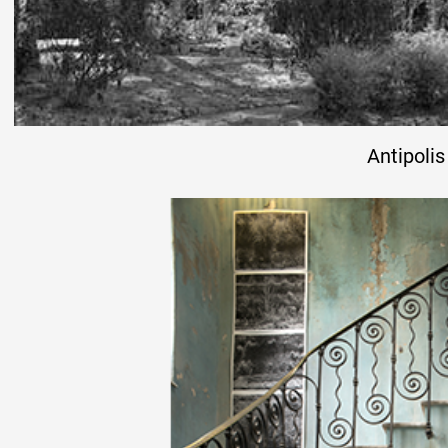
Formation
Événements
Antipolis
1% œuvres dans 
public
Réseau documents 