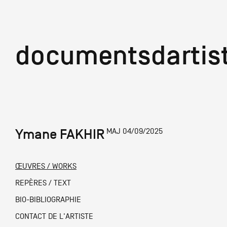
documentsd
documentsdartis
Ymane FAKHIR
MAJ 04/09/2025
Documents d'artis
ŒUVRES / WORKS
Mission
REPÈRES / TEXT
BIO-BIBLIOGRAPHIE
Équipe
CONTACT DE L'ARTISTE