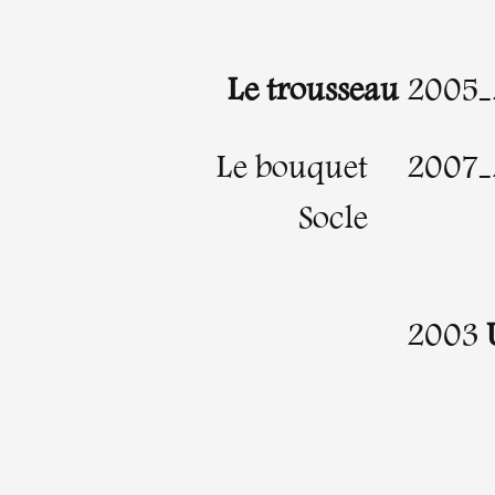
Artistes
Le trousseau
2005-
De A à Z
Le bouquet
2007-
Socle
Année par année
Collection vidéos
2003
Candidater
Contact