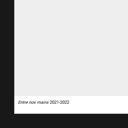
Entre nos mains
2021-2022